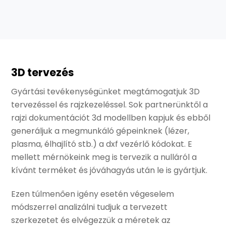
3D tervezés
Gyártási tevékenységünket megtámogatjuk 3D
tervezéssel és rajzkezeléssel. Sok partnerünktől a
rajzi dokumentációt 3d modellben kapjuk és ebből
generáljuk a megmunkáló gépeinknek (lézer,
plasma, élhajlító stb.) a dxf vezérlő kódokat. E
mellett mérnökeink meg is tervezik a nulláról a
kívánt terméket és jóváhagyás után le is gyártjuk.
Ezen túlmenően igény esetén végeselem
módszerrel analizálni tudjuk a tervezett
szerkezetet és elvégezzük a méretek az