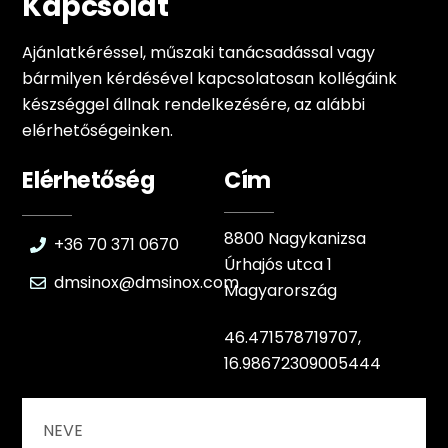
Kapcsolat
Ajánlatkéréssel, műszaki tanácsadással vagy
bármilyen kérdésével kapcsolatosan kollégáink
készséggel állnak rendelkezésére, az alábbi
elérhetőségeinken.
Elérhetőség
Cím
8800 Nagykanizsa
+36 70 371 0670
Úrhajós utca 1
dmsinox@dmsinox.com
Magyarország
46.471578719707,
16.98672309005444
NEVE